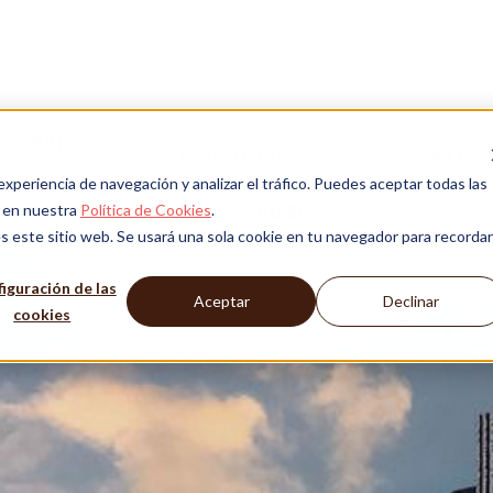
AMENTOS CON SU PROPIO CLUB D
SOBRE
PROPIEDADES
CONTAC
OSOTROS
 experiencia de navegación y analizar el tráfico. Puedes aceptar todas las
$
209,000
USD
n en nuestra
Política de Cookies
.
s este sitio web. Se usará una sola cookie en tu navegador para recordar
iguración de las
Aceptar
Declinar
cookies