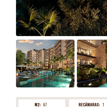
M2:
67
RECÁMARAS:
1