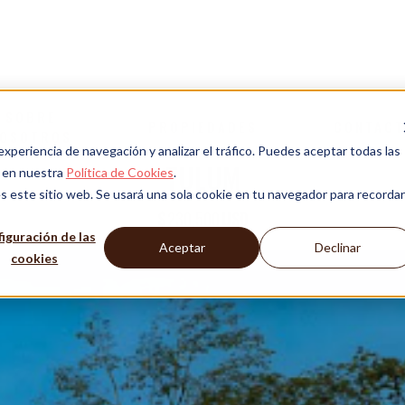
MENTOS EN TULUM INMERSOS EN 
SOBRE
PROPIEDADES
CONTAC
OSOTROS
 experiencia de navegación y analizar el tráfico. Puedes aceptar todas las
TULUM
n en nuestra
Política de Cookies
.
s este sitio web. Se usará una sola cookie en tu navegador para recordar
$
230,500
USD
iguración de las
Aceptar
Declinar
cookies